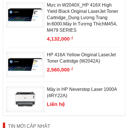
Mực in W2040X_HP 416X High
Yield Black Original LaserJet Toner
Cartridge_Dung Lượng Trang
In:6000.Máy In Tương ThíchM454,
M479 SERIES
đ
4,132,000
HP 416A Yellow Original LaserJet
Toner Cartridge (W2042A)
đ
2,560,000
Máy in HP Neverstop Laser 1000A
(4RY22A)
Liên hệ
TIN MỚI CẬP NHẬT