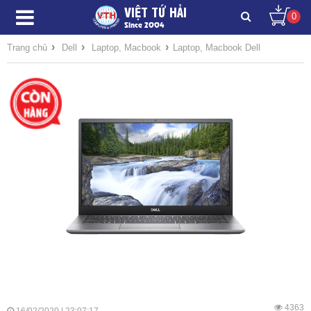
VIỆT TỨ HẢI
0
Since 2004
›
›
›
Trang chủ
Dell
Laptop, Macbook
Laptop, Macbook Dell
4363