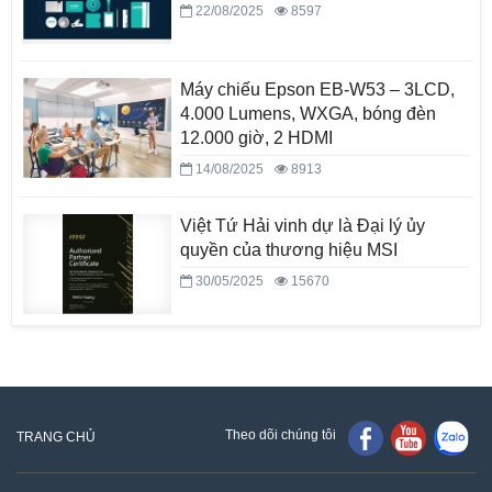
22/08/2025
8597
Máy chiếu Epson EB-W53 – 3LCD,
4.000 Lumens, WXGA, bóng đèn
12.000 giờ, 2 HDMI
14/08/2025
8913
Việt Tứ Hải vinh dự là Đại lý ủy
quyền của thương hiệu MSI
30/05/2025
15670
Theo dõi chúng tôi
TRANG CHỦ