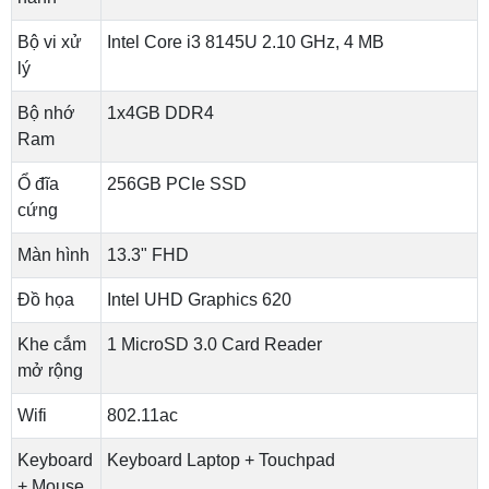
Bộ vi xử
Intel Core i3 8145U 2.10 GHz, 4 MB
lý
Bộ nhớ
1x4GB DDR4
Ram
Ổ đĩa
256GB PCIe SSD
cứng
Màn hình
13.3" FHD
Đồ họa
Intel UHD Graphics 620
Khe cắm
1 MicroSD 3.0 Card Reader
mở rộng
Wifi
802.11ac
Keyboard
Keyboard Laptop + Touchpad
+ Mouse