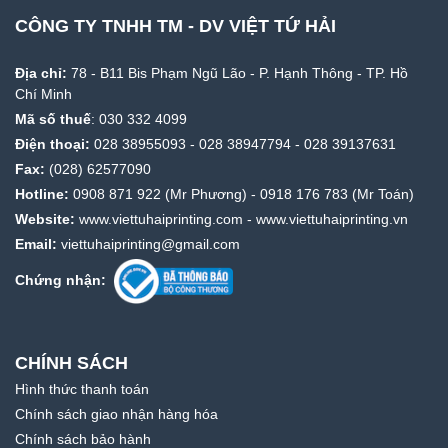
CÔNG TY TNHH TM - DV VIỆT TỨ HẢI
Địa chỉ:
78 - B11 Bis Phạm Ngũ Lão - P. Hạnh Thông - TP. Hồ
Chí Minh
Mã số thuế
: 030 332 4099
Điện thoại:
028 38955093
-
028 38947794
-
028 39137631
Fax:
(028) 62577090
Hotline:
0908 871 922
(Mr Phương) -
0918 176 783
(Mr Toán)
Website:
www.viettuhaiprinting.com
-
www.viettuhaiprinting.vn
Email:
viettuhaiprinting@gmail.com
Chứng nhận:
CHÍNH SÁCH
Hình thức thanh toán
Chính sách giao nhận hàng hóa
Chính sách bảo hành