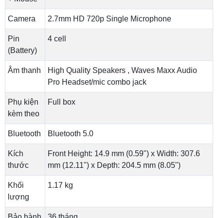
Camera
2.7mm HD 720p Single Microphone
Pin
4 cell
(Battery)
Âm thanh
High Quality Speakers , Waves Maxx Audio
Pro Headset/mic combo jack
Phụ kiện
Full box
kèm theo
Bluetooth
Bluetooth 5.0
Kích
Front Height: 14.9 mm (0.59") x Width: 307.6
thước
mm (12.11") x Depth: 204.5 mm (8.05")
Khối
1.17 kg
lượng
Bảo hành
36 tháng