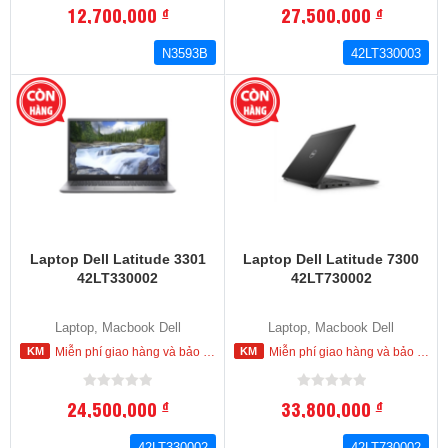
12,700,000
27,500,000
đ
đ
N3593B
42LT330003
Laptop Dell Latitude 3301
Laptop Dell Latitude 7300
42LT330002
42LT730002
Laptop, Macbook Dell
Laptop, Macbook Dell
Miễn phí giao hàng và bảo hành tận nơi trong nội thành HCM
Miễn phí giao hàng và bảo hành tận nơi trong nội thành HCM
24,500,000
33,800,000
đ
đ
42LT330002
42LT730002