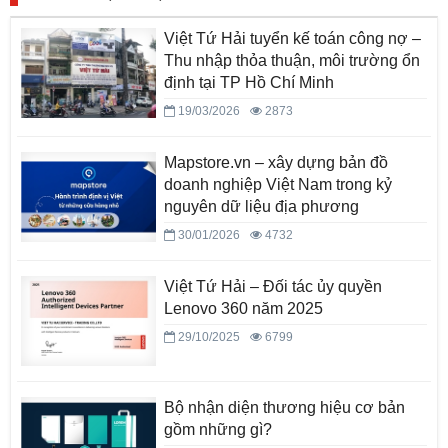
Việt Tứ Hải tuyển kế toán công nợ –
Thu nhập thỏa thuận, môi trường ổn
định tại TP Hồ Chí Minh
19/03/2026
2873
Mapstore.vn – xây dựng bản đồ
doanh nghiệp Việt Nam trong kỷ
nguyên dữ liệu địa phương
30/01/2026
4732
Việt Tứ Hải – Đối tác ủy quyền
Lenovo 360 năm 2025
29/10/2025
6799
Bộ nhận diện thương hiệu cơ bản
gồm những gì?