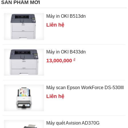
SẢN PHẨM MỚI
Máy in OKI B513dn
Liên hệ
Máy in OKI B433dn
đ
13,000,000
Máy scan Epson WorkForce DS-530III
Liên hệ
Máy quét Avision AD370G