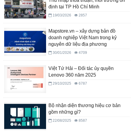
Thu nhập thỏa thuận, môi trường ổn
định tại TP Hồ Chí Minh
19/03/2026
2857
Mapstore.vn – xây dựng bản đồ
doanh nghiệp Việt Nam trong kỷ
nguyên dữ liệu địa phương
30/01/2026
4709
Việt Tứ Hải – Đối tác ủy quyền
Lenovo 360 năm 2025
29/10/2025
6787
Bộ nhận diện thương hiệu cơ bản
gồm những gì?
22/08/2025
8587