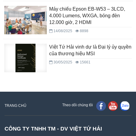
Máy chiếu Epson EB-W53 – 3LCD,
4.000 Lumens, WXGA, bóng đèn
12.000 giờ, 2 HDMI
14/08/2025
8898
Việt Tứ Hải vinh dự là Đại lý ủy quyền
của thương hiệu MSI
30/05/2025
15661
Theo dõi chúng tôi
TRANG CHỦ
CÔNG TY TNHH TM - DV VIỆT TỨ HẢI