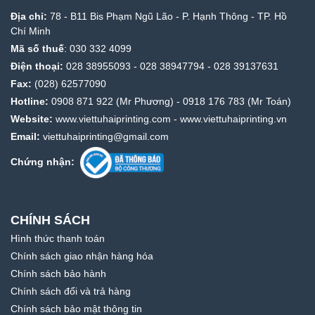
Địa chỉ:
78 - B11 Bis Phạm Ngũ Lão - P. Hạnh Thông - TP. Hồ
Chí Minh
Mã số thuế
: 030 332 4099
Điện thoại:
028 38955093
-
028 38947794
-
028 39137631
Fax:
(028) 62577090
Hotline:
0908 871 922
(Mr Phương) -
0918 176 783
(Mr Toán)
Website:
www.viettuhaiprinting.com
-
www.viettuhaiprinting.vn
Email:
viettuhaiprinting@gmail.com
Chứng nhận:
CHÍNH SÁCH
Hình thức thanh toán
Chính sách giao nhận hàng hóa
Chính sách bảo hành
Chính sách đổi và trả hàng
Chính sách bảo mật thông tin