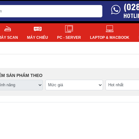
(02
HOTLI
MÁY SCAN
MÁY CHIẾU
PC - SERVER
LAPTOP & MACBOOK
IẾM SẢN PHẨM THEO