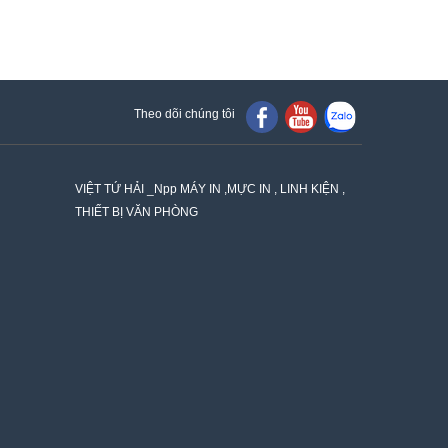
Theo dõi chúng tôi
VIỆT TỨ HẢI _Npp MÁY IN ,MỰC IN , LINH KIỆN ,
THIẾT BỊ VĂN PHÒNG