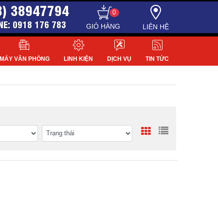
8) 38947794
0
NE: 0918 176 783
LIÊN HỆ
MÁY VĂN PHÒNG
LINH KIỆN
DỊCH VỤ
TIN TỨC