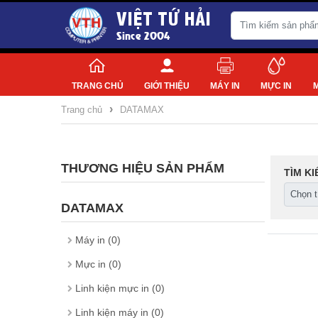
VIỆT TỨ HẢI
Since 2004
TRANG CHỦ
GIỚI THIỆU
MÁY IN
MỰC IN
›
Trang chủ
DATAMAX
THƯƠNG HIỆU SẢN PHẨM
TÌM K
DATAMAX
Máy in (0)
Mực in (0)
Linh kiện mực in (0)
Linh kiện máy in (0)