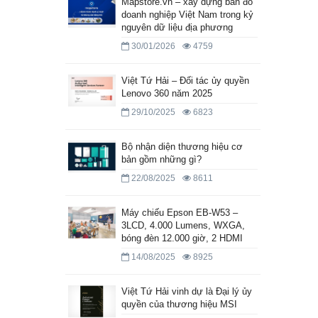
Mapstore.vn – xây dựng bản đồ
doanh nghiệp Việt Nam trong kỷ
nguyên dữ liệu địa phương
30/01/2026
4759
Việt Tứ Hải – Đối tác ủy quyền
Lenovo 360 năm 2025
29/10/2025
6823
Bộ nhận diện thương hiệu cơ
bản gồm những gì?
22/08/2025
8611
Máy chiếu Epson EB-W53 –
3LCD, 4.000 Lumens, WXGA,
bóng đèn 12.000 giờ, 2 HDMI
14/08/2025
8925
Việt Tứ Hải vinh dự là Đại lý ủy
quyền của thương hiệu MSI