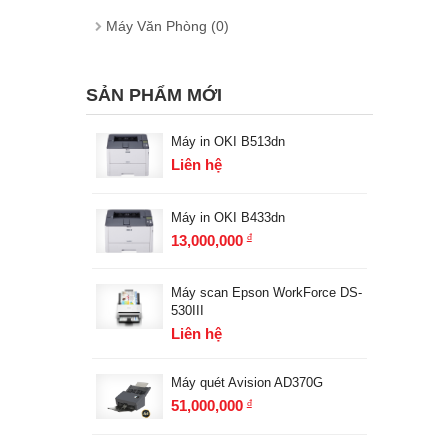
Máy Văn Phòng (0)
SẢN PHẨM MỚI
Máy in OKI B513dn
Liên hệ
Máy in OKI B433dn
13,000,000
đ
Máy scan Epson WorkForce DS-
530III
Liên hệ
Máy quét Avision AD370G
51,000,000
đ