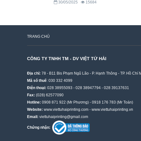
30/05/2025
15684
TRANG CHỦ
CÔNG TY TNHH TM - DV VIỆT TỨ HẢI
Địa chỉ:
78 - B11 Bis Phạm Ngũ Lão - P. Hạnh Thông - TP. Hồ Chí 
Mã số thuế
: 030 332 4099
Điện thoại:
028 38955093
-
028 38947794
-
028 39137631
Fax:
(028) 62577090
Hotline:
0908 871 922
(Mr Phương) -
0918 176 783
(Mr Toán)
Website:
www.viettuhaiprinting.com
-
www.viettuhaiprinting.vn
Email:
viettuhaiprinting@gmail.com
Chứng nhận: