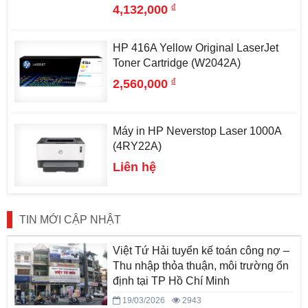
đ
4,132,000
HP 416A Yellow Original LaserJet
Toner Cartridge (W2042A)
đ
2,560,000
Máy in HP Neverstop Laser 1000A
(4RY22A)
Liên hệ
TIN MỚI CẬP NHẬT
Việt Tứ Hải tuyển kế toán công nợ –
Thu nhập thỏa thuận, môi trường ổn
định tại TP Hồ Chí Minh
19/03/2026
2943