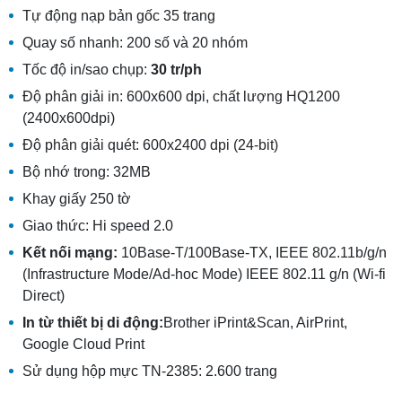
Tự động nạp bản gốc 35 trang
Quay số nhanh: 200 số và 20 nhóm
Tốc độ in/sao chụp:
30 tr/ph
Độ phân giải in: 600x600 dpi, chất lượng HQ1200
(2400x600dpi)
Độ phân giải quét: 600x2400 dpi (24-bit)
Bộ nhớ trong: 32MB
Khay giấy 250 tờ
Giao thức: Hi speed 2.0
Kết nối mạng:
10Base-T/100Base-TX, IEEE 802.11b/g/n
(Infrastructure Mode/Ad-hoc Mode) IEEE 802.11 g/n (Wi-fi
Direct)
In từ thiết bị di động:
Brother iPrint&Scan, AirPrint,
Google Cloud Print
Sử dụng hộp mực TN-2385: 2.600 trang