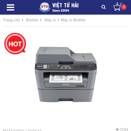
VIỆT TỨ HẢI
0
Since 2004
›
›
›
Trang chủ
Brother
Máy in
Máy in Brother
3194