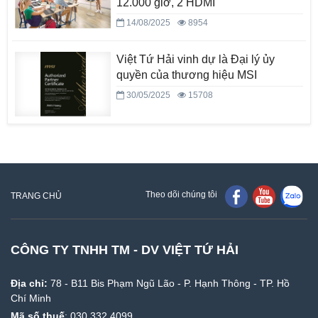
12.000 giờ, 2 HDMI
14/08/2025
8954
Việt Tứ Hải vinh dự là Đại lý ủy
quyền của thương hiệu MSI
30/05/2025
15708
Theo dõi chúng tôi
TRANG CHỦ
CÔNG TY TNHH TM - DV VIỆT TỨ HẢI
Địa chỉ:
78 - B11 Bis Phạm Ngũ Lão - P. Hạnh Thông - TP. Hồ
Chí Minh
Mã số thuế
: 030 332 4099