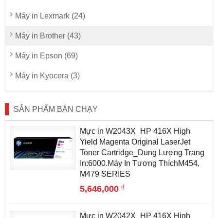
Máy in Lexmark (24)
Máy in Brother (43)
Máy in Epson (69)
Máy in Kyocera (3)
SẢN PHẨM BÁN CHẠY
Mực in W2043X_HP 416X High
Yield Magenta Original LaserJet
Toner Cartridge_Dung Lượng Trang
In:6000.Máy In Tương ThíchM454,
M479 SERIES
đ
5,646,000
Mực in W2042X_HP 416X High