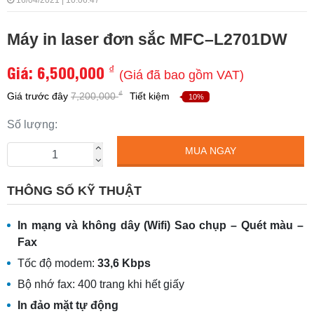
16/04/2021 | 10:06:47
Máy in laser đơn sắc MFC–L2701DW
Giá:
6,500,000
₫
(Giá đã bao gồm VAT)
₫
Giá trước đây
7,200,000
Tiết kiệm
10%
Số lượng:
MUA NGAY
THÔNG SỐ KỸ THUẬT
In mạng và không dây (Wifi) Sao chụp – Quét màu –
Fax
Tốc độ modem:
33,6 Kbps
Bộ nhớ fax: 400 trang khi hết giấy
In đảo mặt tự động