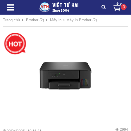
VIỆT TỨ HẢI
0
Since 2004
›
›
›
Trang chủ
Brother (2)
Máy in
Máy in Brother (2)
2994