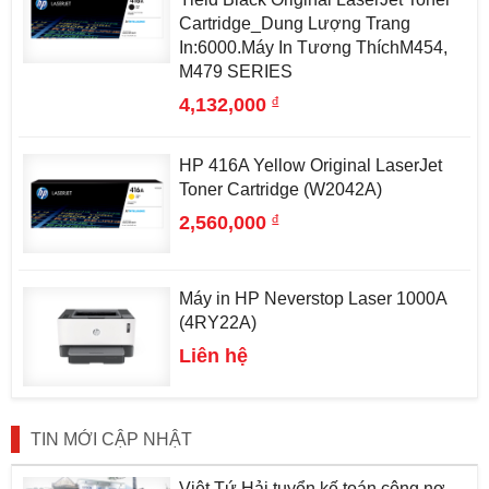
Cartridge_Dung Lượng Trang
In:6000.Máy In Tương ThíchM454,
M479 SERIES
đ
4,132,000
HP 416A Yellow Original LaserJet
Toner Cartridge (W2042A)
đ
2,560,000
Máy in HP Neverstop Laser 1000A
(4RY22A)
Liên hệ
TIN MỚI CẬP NHẬT
Việt Tứ Hải tuyển kế toán công nợ –