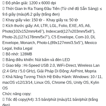
 Độ phân giải: 1200 x 6000 dpi
 Thời Gian In Ra Trang Đầu Tiên (Từ chế độ Sẵn Sàng): ≤
9.6 giây (màu)/6.2 giây (trắng đen)
 Khay giấy vào: 150 tờ - Khay giấy ra: 50 tờ
 Kích thước giấy: A4, LTR, LGL, Folio, EXE, A5, A6,
Photo(102x152mm/4x6"), Indexcard(127x203mm/5x8"),
Photo-2L(127x178mm/5x7"), C5 Envelope, Com-10, DL
Envelope, Monarch, Photo-L(89x127mm/3.5x5"), Mexico
Legal, India Legal
 Bộ nhớ: 128MB
 Bảng điều khiển: Nút bấm và đèn LED
 Giao tiếp : Hi-Speed USB 2.0, WiFi-Direct, Wireless Lan
(2.4 GHz / 5.0 GHz), Giải Pháp Di Động: AirPrint, Mopria
 Khả Năng Tương Thích Hệ Điều Hành: Windows: 10 / 11,
macOS v12/13/14, Linux OS, Chrome OS, Unity OS, Kylin
OS
Chức năng copy:
 Tốc độ copy(A4): 3.5 bản/phút (màu)/11 bản/phút (trắng
đen)