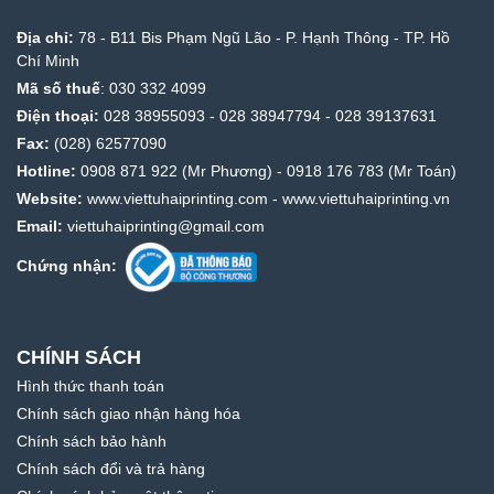
Địa chỉ:
78 - B11 Bis Phạm Ngũ Lão - P. Hạnh Thông - TP. Hồ
Chí Minh
Mã số thuế
: 030 332 4099
Điện thoại:
028 38955093
-
028 38947794
-
028 39137631
Fax:
(028) 62577090
Hotline:
0908 871 922
(Mr Phương) -
0918 176 783
(Mr Toán)
Website:
www.viettuhaiprinting.com
-
www.viettuhaiprinting.vn
Email:
viettuhaiprinting@gmail.com
Chứng nhận:
CHÍNH SÁCH
Hình thức thanh toán
Chính sách giao nhận hàng hóa
Chính sách bảo hành
Chính sách đổi và trả hàng