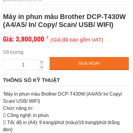
02/04/2025 | 10:15:31
Máy in phun màu Brother DCP-T430W
(A4/A5/ In/ Copy/ Scan/ USB/ WIFI)
Giá:
3,900,000
₫
(Giá đã bao gồm VAT)
Số lượng:
MUA NGAY
THÔNG SỐ KỸ THUẬT
'Máy in phun màu Brother DCP-T430W (A4/A5/ In/ Copy/
Scan/ USB/ WIFI)
Chức năng in:
 Công nghệ: in phun
 Tốc độ in (A4): 9 trang/phút (màu)/16 trang/phút (trắng
đen)