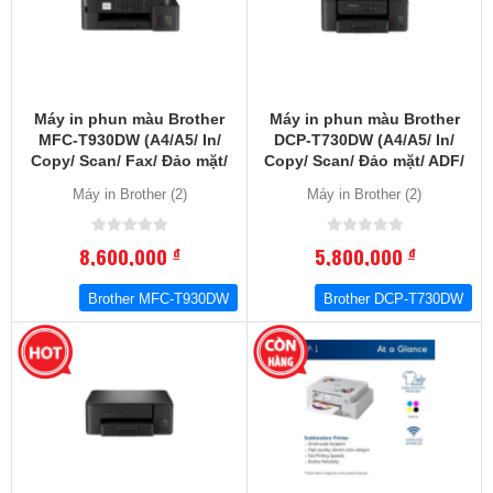
Máy in phun màu Brother
Máy in phun màu Brother
MFC-T930DW (A4/A5/ In/
DCP-T730DW (A4/A5/ In/
Copy/ Scan/ Fax/ Đảo mặt/
Copy/ Scan/ Đảo mặt/ ADF/
ADF/ USB/ WIFI)
USB/ WIFI)
Máy in Brother (2)
Máy in Brother (2)
8,600,000
5,800,000
đ
đ
Brother MFC-T930DW
Brother DCP-T730DW