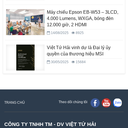
Máy chiếu Epson EB-W53 – 3LCD,
4.000 Lumens, WXGA, bóng đèn
12.000 giờ, 2 HDMI
14/08/2025
8925
Việt Tứ Hải vinh dự là Đại lý ủy
quyền của thương hiệu MSI
30/05/2025
15684
Theo dõi chúng tôi
TRANG CHỦ
CÔNG TY TNHH TM - DV VIỆT TỨ HẢI