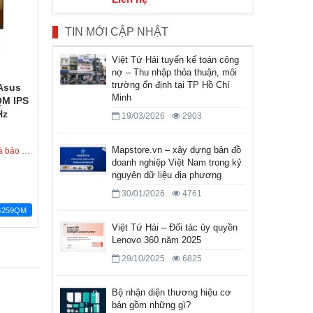
TIN MỚI CẬP NHẬT
Việt Tứ Hải tuyển kế toán công
nợ – Thu nhập thỏa thuận, môi
trường ổn định tại TP Hồ Chí
Asus
Minh
M IPS
Hz
19/03/2026
2903
G-SYNC
Mapstore.vn – xây dựng bản đồ
nội thành HCM
doanh nghiệp Việt Nam trong kỷ
nguyên dữ liệu địa phương
30/01/2026
4761
G259QM
Việt Tứ Hải – Đối tác ủy quyền
Lenovo 360 năm 2025
29/10/2025
6825
Bộ nhận diện thương hiệu cơ
bản gồm những gì?