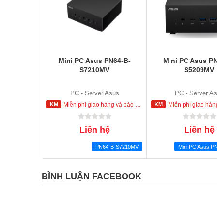
Mini PC Asus PN64-B-
Mini PC Asus P
S7210MV
S5209MV
PC - Server Asus
PC - Server A
Miễn phí giao hàng và bảo hành tận nơi trong nội thành HCM
Miễn phí giao hàng và bảo hành tận nơi 
Liên hệ
Liên hệ
PN64-B-S7210MV
BÌNH LUẬN FACEBOOK