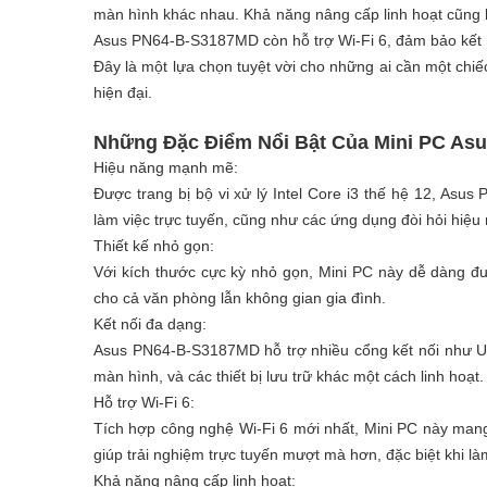
màn hình khác nhau. Khả năng nâng cấp linh hoạt cũng 
Asus PN64-B-S3187MD còn hỗ trợ Wi-Fi 6, đảm bảo kết 
Đây là một lựa chọn tuyệt vời cho những ai cần một chi
hiện đại.
Những Đặc Điểm Nổi Bật Của Mini PC As
Hiệu năng mạnh mẽ:
Được trang bị bộ vi xử lý Intel Core i3 thế hệ 12, As
làm việc trực tuyến, cũng như các ứng dụng đòi hỏi hiệu
Thiết kế nhỏ gọn:
Với kích thước cực kỳ nhỏ gọn, Mini PC này dễ dàng đư
cho cả văn phòng lẫn không gian gia đình.
Kết nối đa dạng:
Asus PN64-B-S3187MD hỗ trợ nhiều cổng kết nối như USB-
màn hình, và các thiết bị lưu trữ khác một cách linh hoạt.
Hỗ trợ Wi-Fi 6:
Tích hợp công nghệ Wi-Fi 6 mới nhất, Mini PC này mang
giúp trải nghiệm trực tuyến mượt mà hơn, đặc biệt khi làm 
Khả năng nâng cấp linh hoạt: