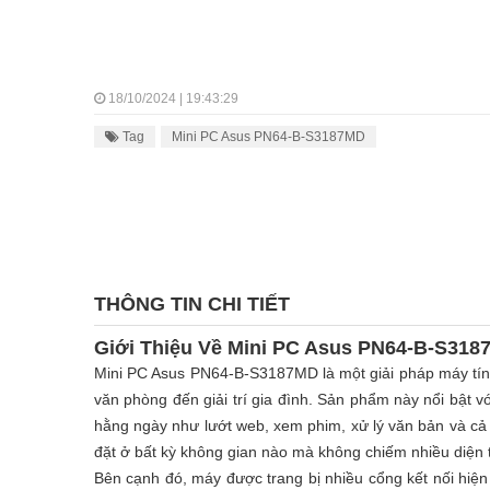
18/10/2024 | 19:43:29
Tag
Mini PC Asus PN64-B-S3187MD
THÔNG TIN CHI TIẾT
Giới Thiệu Về Mini PC Asus PN64-B-S31
Mini PC Asus PN64-B-S3187MD là một giải pháp máy tín
văn phòng đến giải trí gia đình. Sản phẩm này nổi bật vớ
hằng ngày như lướt web, xem phim, xử lý văn bản và cả
đặt ở bất kỳ không gian nào mà không chiếm nhiều diện t
Bên cạnh đó, máy được trang bị nhiều cổng kết nối hiện 