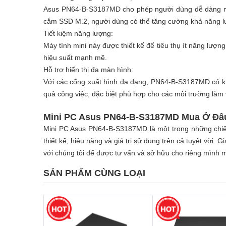
Asus PN64-B-S3187MD cho phép người dùng dễ dàng nâ
cắm SSD M.2, người dùng có thể tăng cường khả năng lư
Tiết kiệm năng lượng:
Máy tính mini này được thiết kế để tiêu thụ ít năng lượn
hiệu suất mạnh mẽ.
Hỗ trợ hiển thị đa màn hình:
Với các cổng xuất hình đa dạng, PN64-B-S3187MD có khả 
quả công việc, đặc biệt phù hợp cho các môi trường làm 
Mini PC Asus PN64-B-S3187MD Mua Ở Đâ
Mini PC Asus PN64-B-S3187MD là một trong những chiếc
thiết kế, hiệu năng và giá trị sử dụng trên cả tuyệt vời
với chúng tôi để được tư vấn và sở hữu cho riêng mình 
SẢN PHẨM CÙNG LOẠI