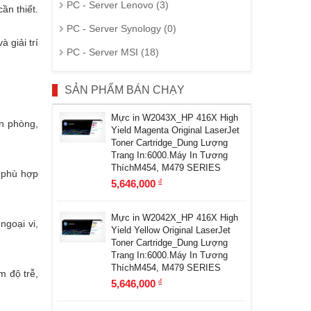
PC - Server Lenovo (3)
ần thiết.
PC - Server Synology (0)
 giải trí
PC - Server MSI (18)
SẢN PHẨM BÁN CHẠY
Mực in W2043X_HP 416X High
ăn phòng,
Yield Magenta Original LaserJet
Toner Cartridge_Dung Lượng
Trang In:6000.Máy In Tương
ThíchM454, M479 SERIES
, phù hợp
5,646,000
đ
Mực in W2042X_HP 416X High
ngoại vi,
Yield Yellow Original LaserJet
Toner Cartridge_Dung Lượng
Trang In:6000.Máy In Tương
ThíchM454, M479 SERIES
m độ trễ,
5,646,000
đ