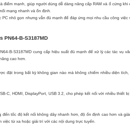
là điểm mạnh, giúp người dùng dễ dàng nâng cấp RAM và ổ cứng khi c
nối mạng nhanh và ổn định.
ếc PC nhỏ gọn nhưng vẫn đủ mạnh để đáp ứng mọi nhu cầu công việc và
us PN64-B-S3187MD
us PN64-B-S3187MD cung cấp hiệu suất đủ mạnh để xử lý các tác vụ v
 năng cao hơn.
ợc đặt trong bất kỳ không gian nào mà không chiếm nhiều diện tích
C, HDMI, DisplayPort, USB 3.2, cho phép kết nối với nhiều thiết bị 
 đến tốc độ kết nối không dây nhanh hơn, độ ổn định cao hơn và giả
việc từ xa hoặc giải trí với các nội dung trực tuyến.