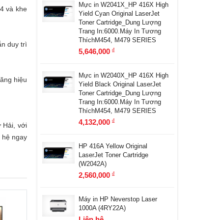
Mực in W2041X_HP 416X High
4 và khe
Yield Cyan Original LaserJet
Toner Cartridge_Dung Lượng
Trang In:6000.Máy In Tương
ThíchM454, M479 SERIES
n duy trì
5,646,000
đ
Mực in W2040X_HP 416X High
tăng hiệu
Yield Black Original LaserJet
Toner Cartridge_Dung Lượng
Trang In:6000.Máy In Tương
ThíchM454, M479 SERIES
4,132,000
đ
 Hải, với
n hệ ngay
HP 416A Yellow Original
LaserJet Toner Cartridge
(W2042A)
2,560,000
đ
Máy in HP Neverstop Laser
1000A (4RY22A)
Liên hệ