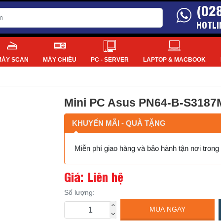
(02
HOTLI
MÁY SCAN
MÁY CHIẾU
PC - SERVER
LAPTOP & MACBOOK
Mini PC Asus PN64-B-S318
KHUYẾN MÃI - QUÀ TẶNG
Miễn phí giao hàng và bảo hành tận nơi tron
Giá: Liên hệ
Số lượng:
MUA NGAY