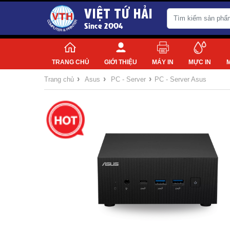
VIỆT TỨ HẢI
Since 2004
TRANG CHỦ
GIỚI THIỆU
MÁY IN
MỰC IN
›
›
›
Trang chủ
Asus
PC - Server
PC - Server Asus