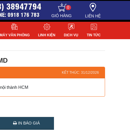
8) 38947794
0
NE: 0918 176 783
LIÊN HỆ
MÁY VĂN PHÒNG
LINH KIỆN
DỊCH VỤ
TIN TỨC
7MD
KẾT THÚC: 31/12/2026
g nội thành HCM
IN BÁO GIÁ