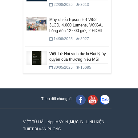
22/08/2025
8613
Máy chiếu Epson EB-W53 –
3LCD, 4.000 Lumens, WXGA,
bóng đèn 12.000 giờ, 2 HDMI
14/08/2025
8927
Việt Tứ Hải vinh dự là Đại lý ủy
quyền của thương hiệu MSI
30/05/2025
15685
Theo dõi chúng tôi
VIỆT TỨ HẢI _Npp MÁY IN ,MỰC IN , LINH KIỆN ,
THIẾT BỊ VĂN PHÒNG