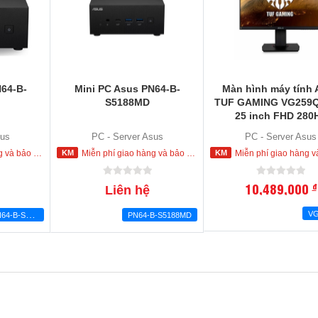
N64-B-
Mini PC Asus PN64-B-
Màn hình máy tính 
S5188MD
TUF GAMING VG259Q
25 inch FHD 280
DisplayHDR ™ 400, 
sus
PC - Server Asus
PC - Server Asus
Compatible
trong nội thành HCM
Miễn phí giao hàng và bảo hành tận nơi trong nội thành HCM
Miễn phí giao hàng và bảo hành tận nơi trong 
10,489,000
đ
Liên hệ
M
ini PC Asus PN64-B-S5209MV
V
PN64-B-S5188MD