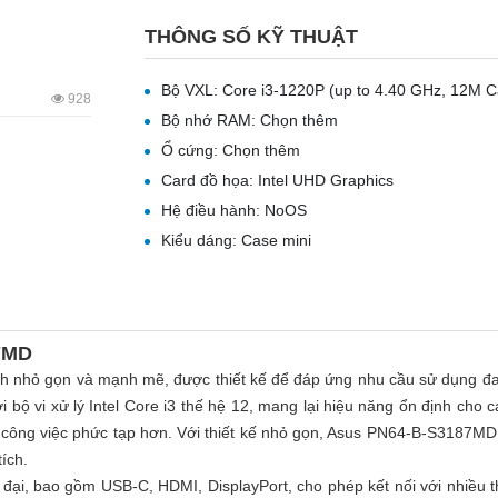
THÔNG SỐ KỸ THUẬT
Bộ VXL: Core i3-1220P (up to 4.40 GHz, 12M 
928
Bộ nhớ RAM: Chọn thêm
Ổ cứng: Chọn thêm
Card đồ họa: Intel UHD Graphics
Hệ điều hành: NoOS
Kiểu dáng: Case mini
87MD
h nhỏ gọn và mạnh mẽ, được thiết kế để đáp ứng nhu cầu sử dụng đa
i bộ vi xử lý Intel Core i3 thế hệ 12, mang lại hiệu năng ổn định cho c
 công việc phức tạp hơn. Với thiết kế nhỏ gọn, Asus PN64-B-S3187M
ích.
đại, bao gồm USB-C, HDMI, DisplayPort, cho phép kết nối với nhiều th