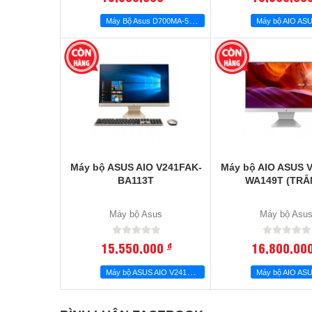
M
áy Bộ Asus D700MA-5104000490
Máy bộ ASUS AIO V241FAK-
Máy bộ AIO ASUS 
BA113T
WA149T (TRẮ
Máy bộ Asus
Máy bộ Asu
15,550,000
16,800,00
đ
M
áy bộ ASUS AIO V241FAK-BA113T