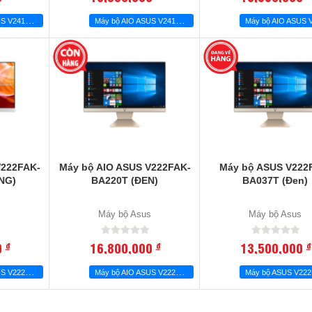
M
áy bộ AIO ASUS V241FAT-BA042T
M
áy bộ AIO ASUS V241FAT-BA067T
V222FAK-
Máy bộ AIO ASUS V222FAK-
Máy bộ ASUS V222
NG)
BA220T (ĐEN)
BA037T (Đen)
s
Máy bộ Asus
Máy bộ Asus
0
16,800,000
13,500,000
đ
đ
đ
M
áy bộ AIO ASUS V222FAK-WA149T (TRẮNG)
M
áy bộ AIO ASUS V222FAK-BA220T (ĐEN)