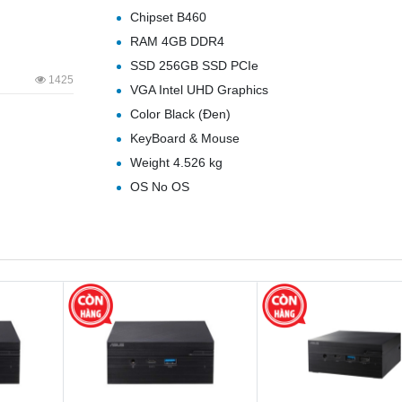
Chipset B460
RAM 4GB DDR4
SSD 256GB SSD PCIe
1425
VGA Intel UHD Graphics
Color Black (Đen)
KeyBoard & Mouse
Weight 4.526 kg
OS No OS