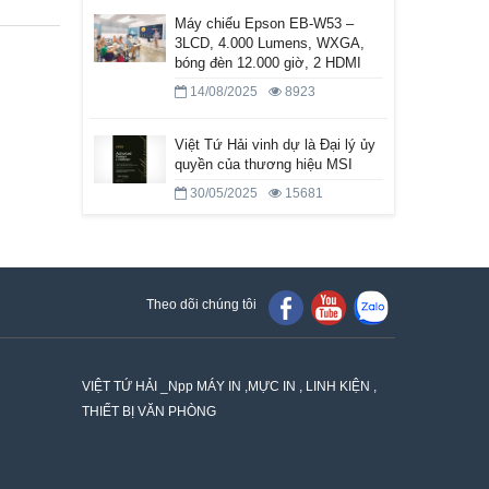
Máy chiếu Epson EB-W53 –
3LCD, 4.000 Lumens, WXGA,
bóng đèn 12.000 giờ, 2 HDMI
14/08/2025
8923
Việt Tứ Hải vinh dự là Đại lý ủy
quyền của thương hiệu MSI
30/05/2025
15681
Theo dõi chúng tôi
VIỆT TỨ HẢI _Npp MÁY IN ,MỰC IN , LINH KIỆN ,
THIẾT BỊ VĂN PHÒNG