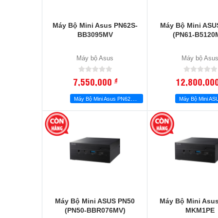
Máy Bộ Mini Asus PN62S-
Máy Bộ Mini ASU
BB3095MV
(PN61-B5120
Máy bộ Asus
Máy bộ Asu
7,550,000
12,800,00
đ
M
áy Bộ Mini Asus PN62S-BB3095MV
Máy Bộ Mini ASUS PN50
Máy Bộ Mini Asu
(PN50-BBR076MV)
MKM1PE