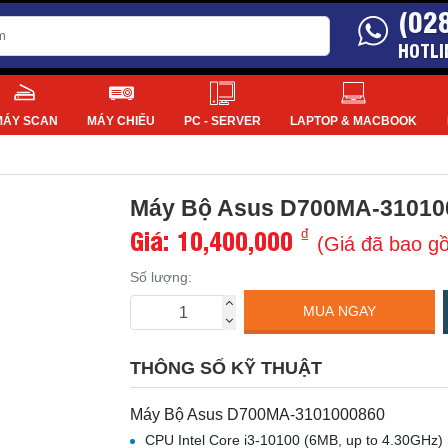
(02
HOTLI
MÁY SCAN
MÁY CHIẾU
PC - SERVER
LAPTOP & MACBOOK
Máy Bộ Asus D700MA-31010
Giá:
10,400,000
₫
(Giá đã bao g
Số lượng:
MUA NGAY
THÔNG SỐ KỸ THUẬT
Máy Bộ Asus D700MA-3101000860
CPU Intel Core i3-10100 (6MB, up to 4.30GHz)