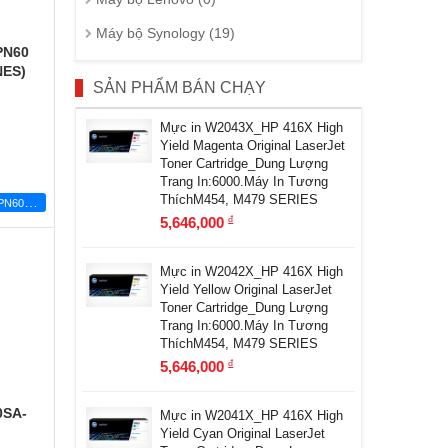
Máy bộ Synology (19)
PN60
NES)
SẢN PHẨM BÁN CHẠY
Mực in W2043X_HP 416X High
Yield Magenta Original LaserJet
Toner Cartridge_Dung Lượng
Trang In:6000.Máy In Tương
ThíchM454, M479 SERIES
M
áy Bộ Mini ASUS PN60 (PN60-8i5BAREBONES)
5,646,000
đ
Mực in W2042X_HP 416X High
Yield Yellow Original LaserJet
Toner Cartridge_Dung Lượng
Trang In:6000.Máy In Tương
ThíchM454, M479 SERIES
5,646,000
đ
0SA-
Mực in W2041X_HP 416X High
Yield Cyan Original LaserJet