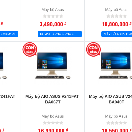
s
Máy bộ Asus
Máy bộ Asus
0
3,490,000
19,800,000
đ
đ
đ
P
C ASUS PN40 (PN40-BBC680MV)
40-MKM1PE
V241FAT-
Máy bộ AIO ASUS V241FAT-
Máy bộ AIO ASUS V2
BA067T
BA040T
s
Máy bộ Asus
Máy bộ Asus
0
16,990,000
16,550,000
đ
đ
đ