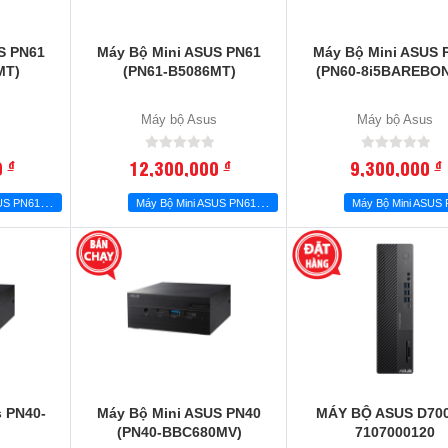
S PN61
Máy Bộ Mini ASUS PN61
Máy Bộ Mini ASUS 
MT)
(PN61-B5086MT)
(PN60-8i5BAREBO
s
Máy bộ Asus
Máy bộ Asus
0
12,300,000
9,300,000
đ
đ
đ
M
áy Bộ Mini ASUS PN61 (PN61-B5120MT)
M
áy Bộ Mini ASUS PN61 (PN61-B5086MT)
s PN40-
Máy Bộ Mini ASUS PN40
MÁY BỘ ASUS D70
(PN40-BBC680MV)
7107000120