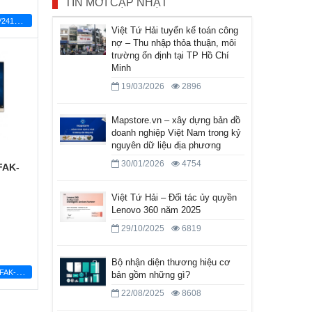
TIN MỚI CẬP NHẬT
M
áy bộ AIO ASUS V241FAT-BA040T
Việt Tứ Hải tuyển kế toán công
nợ – Thu nhập thỏa thuận, môi
trường ổn định tại TP Hồ Chí
Minh
19/03/2026
2896
Mapstore.vn – xây dựng bản đồ
doanh nghiệp Việt Nam trong kỷ
nguyên dữ liệu địa phương
30/01/2026
4754
FAK-
Việt Tứ Hải – Đối tác ủy quyền
Lenovo 360 năm 2025
29/10/2025
6819
Bộ nhận diện thương hiệu cơ
M
áy bộ ASUS V222FAK-BA037T (Đen)
bản gồm những gì?
22/08/2025
8608