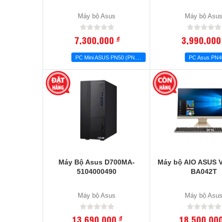
Máy bộ Asus
Máy bộ Asu
7,300,000
3,990,00
đ
P
C Mini ASUS PN50 (PN50-BBR076MV)
PC Asus PN
Máy Bộ Asus D700MA-
Máy bộ AIO ASUS 
5104000490
BA042T
Máy bộ Asus
Máy bộ Asu
13,690,000
18,500,00
đ