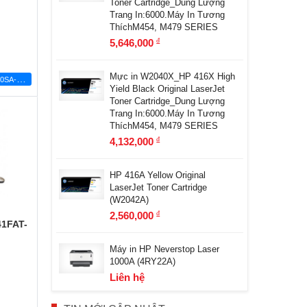
Toner Cartridge_Dung Lượng
Trang In:6000.Máy In Tương
ThíchM454, M479 SERIES
5,646,000
đ
Mực in W2040X_HP 416X High
M
ÁY BỘ ASUS D700SA-7107000120
Yield Black Original LaserJet
Toner Cartridge_Dung Lượng
Trang In:6000.Máy In Tương
ThíchM454, M479 SERIES
4,132,000
đ
HP 416A Yellow Original
LaserJet Toner Cartridge
(W2042A)
2,560,000
đ
41FAT-
Máy in HP Neverstop Laser
1000A (4RY22A)
Liên hệ