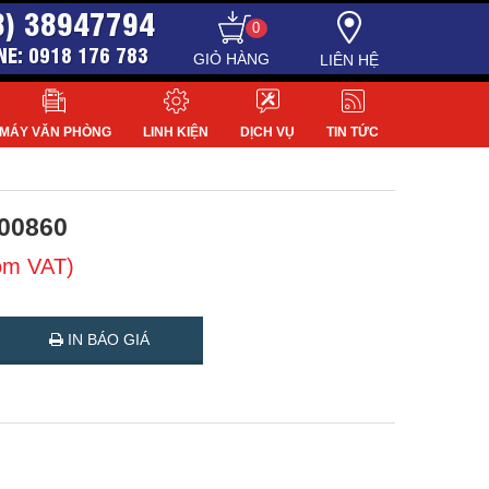
8) 38947794
0
NE: 0918 176 783
LIÊN HỆ
MÁY VĂN PHÒNG
LINH KIỆN
DỊCH VỤ
TIN TỨC
00860
ồm VAT)
IN BÁO GIÁ