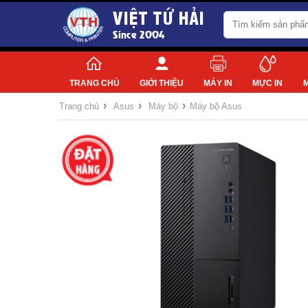
VIỆT TỨ HẢI
Since 2004
TRANG CHỦ
GIỚI THIỆU
MÁY IN
MỰC IN
›
›
›
Trang chủ
Asus
Máy bộ
Máy bộ Asus