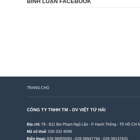
BÌNH LUẬN FACEBOOK
TRANG CHỦ
CÔNG TY TNHH TM - DV VIỆT TỨ HẢI
Địa chỉ:
78 - B11 Bis Phạm Ngũ Lão - P. Hạnh Thông - TP. Hồ Chí 
Mã số thuế
: 030 332 4099
Điện thoại:
028 38955093
-
028 38947794
-
028 39137631