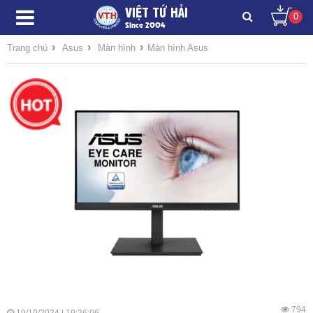
VIỆT TỨ HẢI
0
Since 2004
›
›
›
Trang chủ
Asus
Màn hình
Màn hình Asus
794