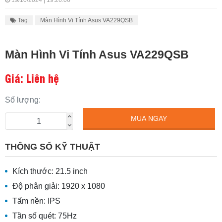
19/10/2024 | 19:26:06
Tag
Màn Hình Vi Tính Asus VA229QSB
Màn Hình Vi Tính Asus VA229QSB
Giá: Liên hệ
Số lượng:
MUA NGAY
THÔNG SỐ KỸ THUẬT
Kích thước: 21.5 inch
Độ phân giải: 1920 x 1080
Tấm nền: IPS
Tần số quét: 75Hz