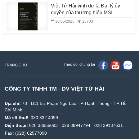
Việt Tứ Hải vinh dự là Đại lý ủy
quyền của thương hiệu MSI
30/05/2025
15703
Theo dõi chúng tôi
TRANG CHỦ
CÔNG TY TNHH TM - DV VIỆT TỨ HẢI
Địa chỉ:
78 - B11 Bis Phạm Ngũ Lão - P. Hạnh Thông - TP. Hồ
Chí Minh
Mã số thuế
: 030 332 4099
Điện thoại:
028 38955093
-
028 38947794
-
028 39137631
Fax:
(028) 62577090