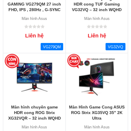
GAMING VG279QM 27 inch
HDR cong TUF Gaming
FHD, IPS , 280Hz , G-SYNC
VG32VQ – 32 inch WQHD
Compatible , DisplayHDR™
(2560x1440)
Màn hình Asus
Màn hình Asus
400
Liên hệ
Liên hệ
VG279QM
VG32VQ
Màn hình chuyên game
Màn Hình Game Cong ASUS
HDR cong ROG Strix
ROG Strix XG35VQ 35" 2K
XG32VQR – 32 inch WQHD
Ultra
(2560x1440),
Màn hình Asus
Màn hình Asus