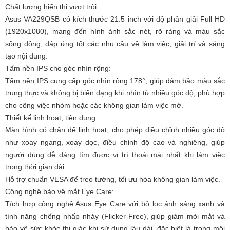
Chất lượng hiển thị vượt trội:
Asus VA229QSB có kích thước 21.5 inch với độ phân giải Full HD
(1920x1080), mang đến hình ảnh sắc nét, rõ ràng và màu sắc
sống động, đáp ứng tốt các nhu cầu về làm việc, giải trí và sáng
tạo nội dung.
Tấm nền IPS cho góc nhìn rộng:
Tấm nền IPS cung cấp góc nhìn rộng 178°, giúp đảm bảo màu sắc
trung thực và không bị biến dạng khi nhìn từ nhiều góc độ, phù hợp
cho công việc nhóm hoặc các không gian làm việc mở.
Thiết kế linh hoạt, tiện dụng:
Màn hình có chân đế linh hoạt, cho phép điều chỉnh nhiều góc độ
như xoay ngang, xoay dọc, điều chỉnh độ cao và nghiêng, giúp
người dùng dễ dàng tìm được vị trí thoải mái nhất khi làm việc
trong thời gian dài.
Hỗ trợ chuẩn VESA để treo tường, tối ưu hóa không gian làm việc.
Công nghệ bảo vệ mắt Eye Care:
Tích hợp công nghệ Asus Eye Care với bộ lọc ánh sáng xanh và
tính năng chống nhấp nháy (Flicker-Free), giúp giảm mỏi mắt và
bảo vệ sức khỏe thị giác khi sử dụng lâu dài, đặc biệt là trong môi