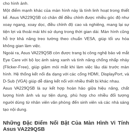
cho hình ảnh.
Một điểm mạnh khác của màn hình này là tính linh hoạt trong thiết
kế. Asus VA229QSB có chân đế điều chỉnh được nhiều góc độ như
xoay ngang, xoay dọc, điều chỉnh độ cao và nghiêng, mang lại sự
tiện lợi và thoải mái khi sử dụng trong thời gian dài. Màn hình cũng
hỗ trợ khả năng treo tường theo chuẩn VESA, giúp tối ưu hóa
không gian làm việc.
Ngoài ra, Asus VA229QSB còn được trang bị công nghệ bảo vệ mắt
Eye Care với bộ lọc ánh sáng xanh và tính năng chống nhấp nháy
(Flicker-Free), giúp giảm mỏi mắt khi làm việc lâu dài trước màn
hình. Hệ thống kết nối đa dạng với các cổng HDMI, DisplayPort, và
D-Sub (VGA) giúp dễ dàng kết nối với nhiều thiết bị khác nhau.
Asus VA229QSB là sự kết hợp hoàn hảo giữa hiệu năng, chất
lượng hình ảnh và sự tiện dụng, phù hợp cho nhiều đối tượng
người dùng từ nhân viên văn phòng đến sinh viên và các nhà sáng
tạo nội dung.
Những Đặc Điểm Nổi Bật Của Màn Hình Vi Tính
Asus VA229QSB