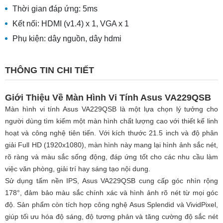
Thời gian đáp ứng: 5ms
Kết nối: HDMI (v1.4) x 1, VGA x 1
Phụ kiện: dây nguồn, dây hdmi
THÔNG TIN CHI TIẾT
Giới Thiệu Về Màn Hình Vi Tính Asus VA229QSB
Màn hình vi tính Asus VA229QSB là một lựa chọn lý tưởng cho
người dùng tìm kiếm một màn hình chất lượng cao với thiết kế linh
hoạt và công nghệ tiên tiến. Với kích thước 21.5 inch và độ phân
giải Full HD (1920x1080), màn hình này mang lại hình ảnh sắc nét,
rõ ràng và màu sắc sống động, đáp ứng tốt cho các nhu cầu làm
việc văn phòng, giải trí hay sáng tạo nội dung.
Sử dụng tấm nền IPS, Asus VA229QSB cung cấp góc nhìn rộng
178°, đảm bảo màu sắc chính xác và hình ảnh rõ nét từ mọi góc
độ. Sản phẩm còn tích hợp công nghệ Asus Splendid và VividPixel,
giúp tối ưu hóa độ sáng, độ tương phản và tăng cường độ sắc nét