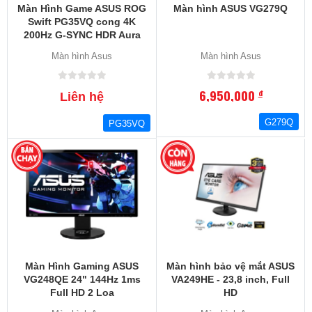
Màn Hình Game ASUS ROG
Màn hình ASUS VG279Q
Swift PG35VQ cong 4K
200Hz G-SYNC HDR Aura
Sync
Màn hình Asus
Màn hình Asus
6,950,000
đ
Liên hệ
G279Q
PG35VQ
Màn Hình Gaming ASUS
Màn hình bảo vệ mắt ASUS
VG248QE 24" 144Hz 1ms
VA249HE - 23,8 inch, Full
Full HD 2 Loa
HD