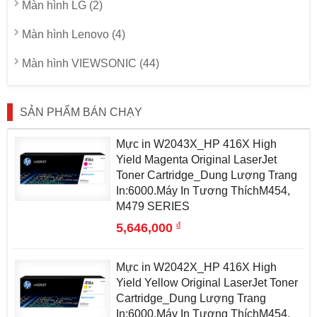
Màn hình LG (2)
Màn hình Lenovo (4)
Màn hình VIEWSONIC (44)
SẢN PHẨM BÁN CHẠY
Mực in W2043X_HP 416X High
Yield Magenta Original LaserJet
Toner Cartridge_Dung Lượng Trang
In:6000.Máy In Tương ThíchM454,
M479 SERIES
đ
5,646,000
Mực in W2042X_HP 416X High
Yield Yellow Original LaserJet Toner
Cartridge_Dung Lượng Trang
In:6000.Máy In Tương ThíchM454,