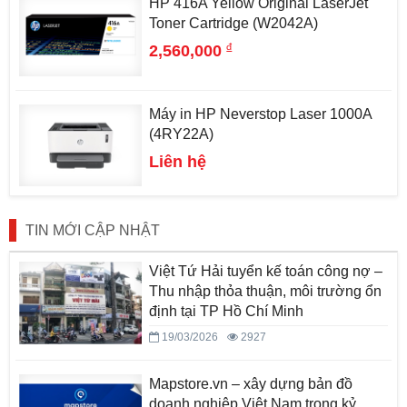
HP 416A Yellow Original LaserJet
Toner Cartridge (W2042A)
đ
2,560,000
Máy in HP Neverstop Laser 1000A
(4RY22A)
Liên hệ
TIN MỚI CẬP NHẬT
Việt Tứ Hải tuyển kế toán công nợ –
Thu nhập thỏa thuận, môi trường ổn
định tại TP Hồ Chí Minh
19/03/2026
2927
Mapstore.vn – xây dựng bản đồ
doanh nghiệp Việt Nam trong kỷ