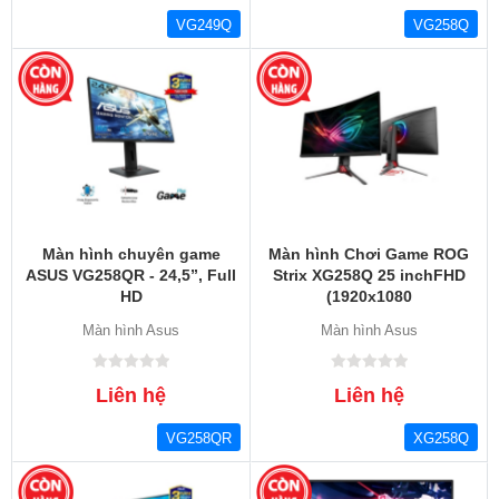
VG249Q
VG258Q
Màn hình chuyên game
Màn hình Chơi Game ROG
ASUS VG258QR - 24,5”, Full
Strix XG258Q 25 inchFHD
HD
(1920x1080
Màn hình Asus
Màn hình Asus
Liên hệ
Liên hệ
VG258QR
XG258Q