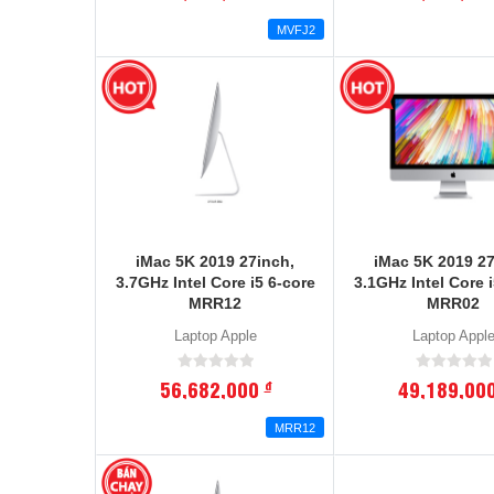
MVFJ2
iMac 5K 2019 27inch,
iMac 5K 2019 27
3.7GHz Intel Core i5 6-core
3.1GHz Intel Core i
MRR12
MRR02
Laptop Apple
Laptop Appl
56,682,000
49,189,00
đ
MRR12