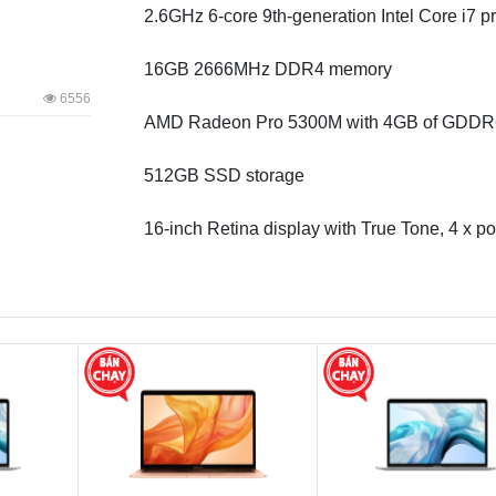
2.6GHz 6‑core 9th‑generation Intel Core i7 p
16GB 2666MHz DDR4 memory
6556
AMD Radeon Pro 5300M with 4GB of GDDR
512GB SSD storage
16-inch Retina display with True Tone, 4 x p