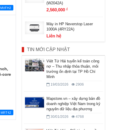
(W2042A)
MVFH2
2,560,000
đ
Máy in HP Neverstop Laser
1000A (4RY22A)
Liên hệ
TIN MỚI CẬP NHẬT
Việt Tứ Hải tuyển kế toán công
nợ – Thu nhập thỏa thuận, môi
nch,
trường ổn định tại TP Hồ Chí
6-core
Minh
19/03/2026
2906
Mapstore.vn – xây dựng bản đồ
doanh nghiệp Việt Nam trong kỷ
nguyên dữ liệu địa phương
MRT42
30/01/2026
4768