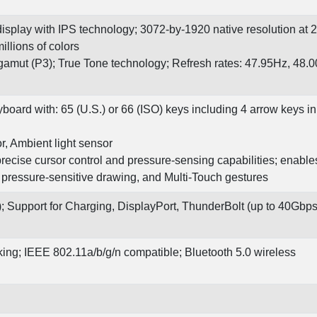
display with IPS technology; 3072‑by‑1920 native resolution at 
illions of colors
 gamut (P3); True Tone technology; Refresh rates: 47.95Hz, 48.
yboard with: 65 (U.S.) or 66 (ISO) keys including 4 arrow keys i
r, Ambient light sensor
recise cursor control and pressure-sensing capabilities; enable
, pressure-sensitive drawing, and Multi-Touch gestures
; Support for Charging, DisplayPort, ThunderBolt (up to 40Gbps
ing; IEEE 802.11a/b/g/n compatible; Bluetooth 5.0 wireless