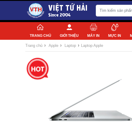
VIỆT TỨ HẢI
Since 2004
TRANG CHỦ
GIỚI THIỆU
MÁY IN
MỰC IN
›
›
›
Trang chủ
Apple
Laptop
Laptop Apple