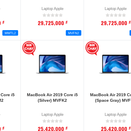
e
Laptop Apple
Laptop Apple
0
29,725,000
29,725,000
đ
đ
đ
MWTL2
MVFN2
Core i5
MacBook Air 2019 Core i5
MacBook Air 2019 Co
M2
(Silver) MVFK2
(Space Gray) MV
e
Laptop Apple
Laptop Apple
0
25,420,000
25,420,000
đ
đ
đ