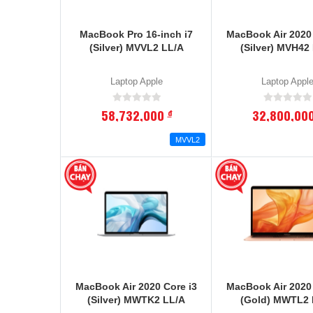
MacBook Pro 16-inch i7
MacBook Air 2020 
(Silver) MVVL2 LL/A
(Silver) MVH42
Laptop Apple
Laptop Appl
58,732,000
32,800,00
đ
MVVL2
MacBook Air 2020 Core i3
MacBook Air 2020 
(Silver) MWTK2 LL/A
(Gold) MWTL2 