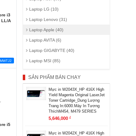
Laptop LG (10)
re i3
Laptop Lenovo (31)
 LL/A
Laptop Apple (40)
Laptop AVITA (6)
Laptop GIGABYTE (40)
Laptop MSI (85)
MWTJ2
SẢN PHẨM BÁN CHẠY
Mực in W2043X_HP 416X High
Yield Magenta Original LaserJet
Toner Cartridge_Dung Lượng
Trang In:6000.Máy In Tương
ThíchM454, M479 SERIES
5,646,000
đ
re i5
Mực in W2042X_HP 416X High