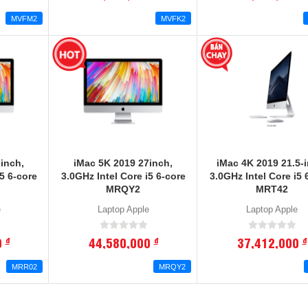
MVFM2
MVFK2
inch,
iMac 5K 2019 27inch,
iMac 4K 2019 21.5-i
5 6-core
3.0GHz Intel Core i5 6-core
3.0GHz Intel Core i5 
MRQY2
MRT42
e
Laptop Apple
Laptop Apple
0
44,580,000
37,412,000
đ
đ
đ
MRR02
MRQY2