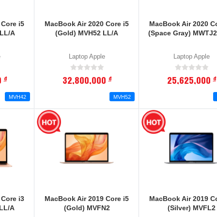
Core i5
MacBook Air 2020 Core i5
MacBook Air 2020 Co
 LL/A
(Gold) MVH52 LL/A
(Space Gray) MWTJ2
e
Laptop Apple
Laptop Apple
0
32,800,000
25,625,000
đ
đ
đ
MVH42
MVH52
Core i3
MacBook Air 2019 Core i5
MacBook Air 2019 Co
LL/A
(Gold) MVFN2
(Silver) MVFL2