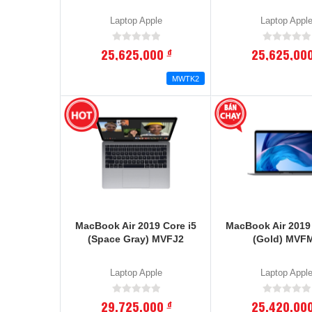
Laptop Apple
Laptop Appl
25,625,000
25,625,00
đ
MWTK2
MacBook Air 2019 Core i5
MacBook Air 2019 
(Space Gray) MVFJ2
(Gold) MVF
Laptop Apple
Laptop Appl
29,725,000
25,420,00
đ