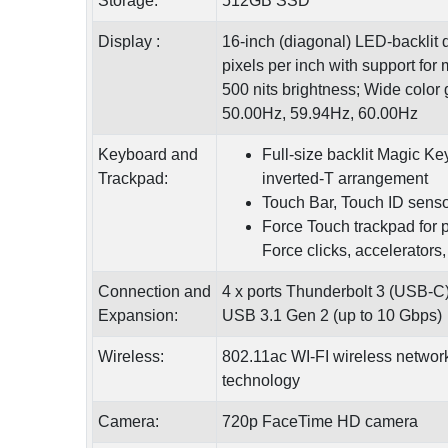
Storage:
512GB SSD
Display :
16‑inch (diagonal) LED‑backlit 
pixels per inch with support for m
500 nits brightness; Wide color
50.00Hz, 59.94Hz, 60.00Hz
Keyboard and
Full-size backlit Magic Ke
Trackpad:
inverted‑T arrangement
Touch Bar, Touch ID senso
Force Touch trackpad for p
Force clicks, accelerators
Connection and
4 x ports Thunderbolt 3 (USB-C)
Expansion:
USB 3.1 Gen 2 (up to 10 Gbps)
Wireless:
802.11ac WI-FI wireless network
technology
Camera:
720p FaceTime HD camera