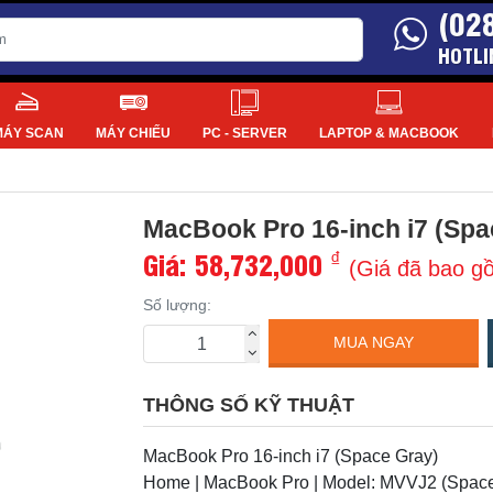
(02
HOTLI
MÁY SCAN
MÁY CHIẾU
PC - SERVER
LAPTOP & MACBOOK
MacBook Pro 16-inch i7 (Sp
Giá:
58,732,000
₫
(Giá đã bao g
Số lượng:
MUA NGAY
THÔNG SỐ KỸ THUẬT
MacBook Pro 16-inch i7 (Space Gray)
Home | MacBook Pro | Model: MVVJ2 (Space