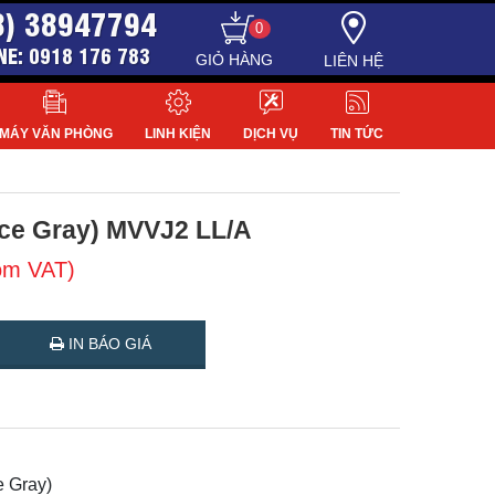
8) 38947794
0
NE: 0918 176 783
LIÊN HỆ
MÁY VĂN PHÒNG
LINH KIỆN
DỊCH VỤ
TIN TỨC
ace Gray) MVVJ2 LL/A
ồm VAT)
IN BÁO GIÁ
 Gray)