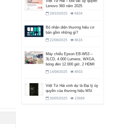
Việt Tứ Hải – Đối tác ủy quyền
Lenovo 360 năm 2025
29/10/2025
6834
Bộ nhận diện thương hiệu cơ
bản gồm những gì?
22/08/2025
8616
Máy chiếu Epson EB-W53 –
3LCD, 4.000 Lumens, WXGA,
bóng đèn 12.000 giờ, 2 HDMI
14/08/2025
8933
Việt Tứ Hải vinh dự là Đại lý ủy
quyền của thương hiệu MSI
30/05/2025
15689