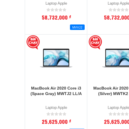
Laptop Apple
Laptop Appl
58,732,000
58,732,00
đ
MVVJ2
MacBook Air 2020 Core i3
MacBook Air 2020 
(Space Gray) MWTJ2 LL/A
(Silver) MWTK2
Laptop Apple
Laptop Appl
25,625,000
25,625,00
đ