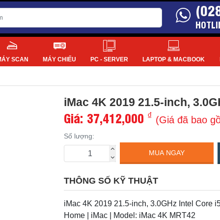
(02
HOTLI
MÁY SCAN
MÁY CHIẾU
PC - SERVER
LAPTOP & MACBOOK
iMac 4K 2019 21.5-inch, 3.0G
Giá:
37,412,000
₫
(Giá đã bao g
Số lượng:
MUA NGAY
THÔNG SỐ KỸ THUẬT
iMac 4K 2019 21.5-inch, 3.0GHz Intel Core i
Home | iMac | Model: iMac 4K MRT42