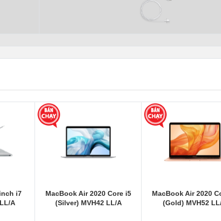
nch i7
MacBook Air 2020 Core i5
MacBook Air 2020 Co
 LL/A
(Silver) MVH42 LL/A
(Gold) MVH52 LL