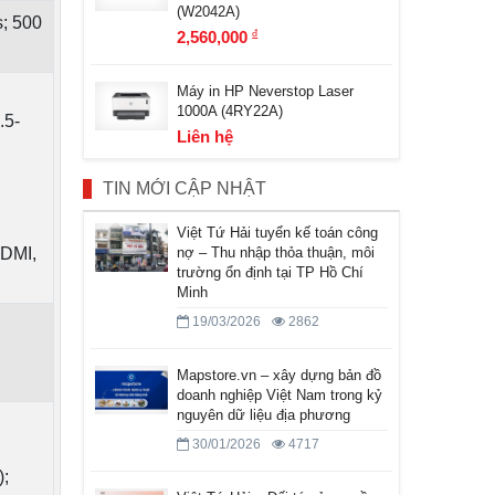
(W2042A)
s; 500
2,560,000
đ
Máy in HP Neverstop Laser
1000A (4RY22A)
.5-
Liên hệ
TIN MỚI CẬP NHẬT
Việt Tứ Hải tuyển kế toán công
HDMI,
nợ – Thu nhập thỏa thuận, môi
trường ổn định tại TP Hồ Chí
Minh
19/03/2026
2862
Mapstore.vn – xây dựng bản đồ
doanh nghiệp Việt Nam trong kỷ
nguyên dữ liệu địa phương
30/01/2026
4717
);