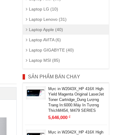
Laptop LG (10)
Laptop Lenovo (31)
Laptop Apple (40)
Laptop AVITA (6)
Laptop GIGABYTE (40)
Laptop MSI (85)
SẢN PHẨM BÁN CHẠY
Mực in W2043X_HP 416X High
Yield Magenta Original LaserJet
Toner Cartridge_Dung Lượng
Trang In:6000.Máy In Tương
ThíchM454, M479 SERIES
5,646,000
đ
Mực in W2042X_HP 416X High