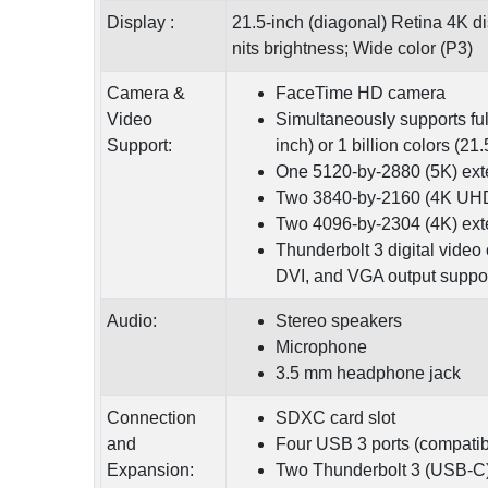
Display :
21.5-inch (diagonal) Retina 4K di
nits brightness; Wide color (P3)
Camera &
FaceTime HD camera
Video
Simultaneously supports full 
Support:
inch) or 1 billion colors (21
One 5120‑by‑2880 (5K) extern
Two 3840-by-2160 (4K UHD) e
Two 4096‑by‑2304 (4K) exter
Thunderbolt 3 digital video
DVI, and VGA output suppor
Audio:
Stereo speakers
Microphone
3.5 mm headphone jack
Connection
SDXC card slot
and
Four USB 3 ports (compatib
Expansion:
Two Thunderbolt 3 (USB-C) p