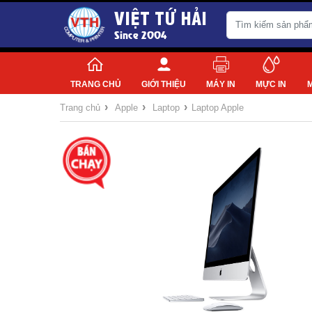
VIỆT TỨ HẢI
Since 2004
TRANG CHỦ
GIỚI THIỆU
MÁY IN
MỰC IN
›
›
›
Trang chủ
Apple
Laptop
Laptop Apple