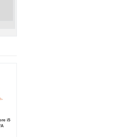
re i5
/A