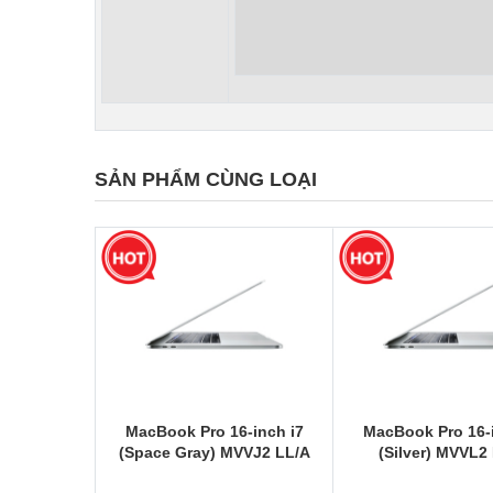
SẢN PHẨM CÙNG LOẠI
MacBook Pro 16-inch i7
MacBook Pro 16-i
(Space Gray) MVVJ2 LL/A
(Silver) MVVL2