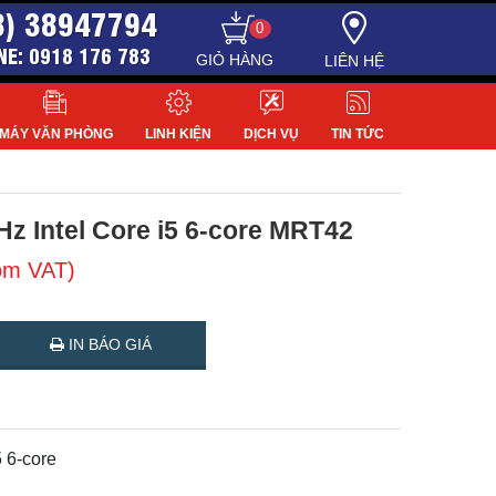
8) 38947794
0
NE: 0918 176 783
LIÊN HỆ
MÁY VĂN PHÒNG
LINH KIỆN
DỊCH VỤ
TIN TỨC
Hz Intel Core i5 6-core MRT42
ồm VAT)
IN BÁO GIÁ
5 6-core