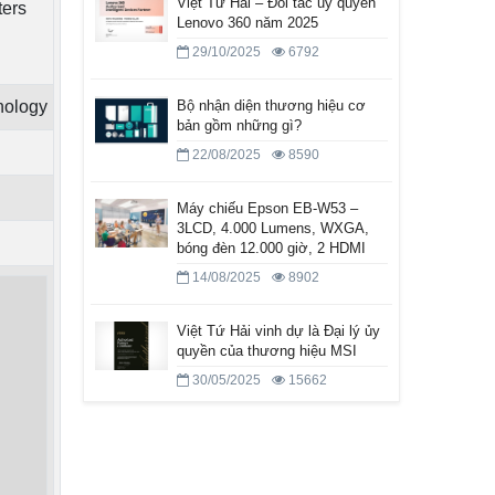
Việt Tứ Hải – Đối tác ủy quyền
ters
Lenovo 360 năm 2025
29/10/2025
6792
nology
Bộ nhận diện thương hiệu cơ
bản gồm những gì?
22/08/2025
8590
Máy chiếu Epson EB-W53 –
3LCD, 4.000 Lumens, WXGA,
bóng đèn 12.000 giờ, 2 HDMI
14/08/2025
8902
Việt Tứ Hải vinh dự là Đại lý ủy
quyền của thương hiệu MSI
30/05/2025
15662