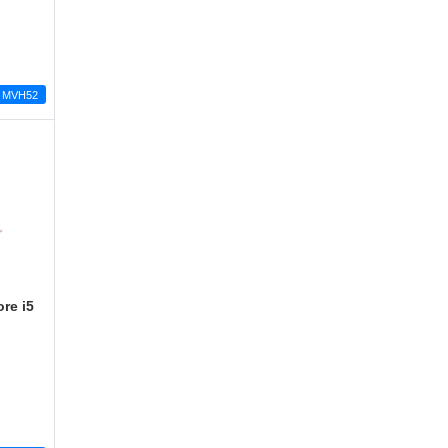
MVH52
re i5