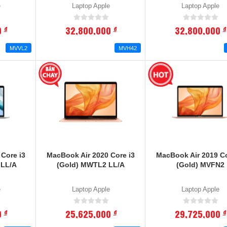
e
Laptop Apple
Laptop Apple
0
32,800,000
32,800,000
đ
đ
đ
MVVL2
MVH42
Core i3
MacBook Air 2020 Core i3
MacBook Air 2019 Co
 LL/A
(Gold) MWTL2 LL/A
(Gold) MVFN2
e
Laptop Apple
Laptop Apple
0
25,625,000
29,725,000
đ
đ
đ