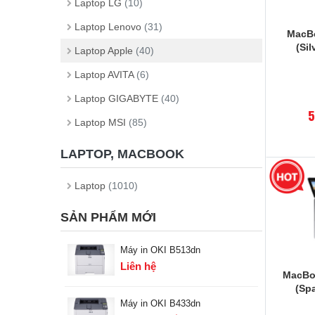
Laptop LG
(10)
Laptop Lenovo
(31)
MacBo
(Si
Laptop Apple
(40)
Laptop AVITA
(6)
Laptop GIGABYTE
(40)
5
Laptop MSI
(85)
LAPTOP, MACBOOK
Laptop
(1010)
SẢN PHẨM MỚI
Máy in OKI B513dn
Liên hệ
MacBoo
(Sp
Máy in OKI B433dn