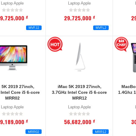
Laptop Apple
Laptop Apple
9,725,000
29,725,000
2
đ
đ
MVFJ2
MVFL2
 5K 2019 27inch,
iMac 5K 2019 27inch,
MacBoo
Intel Core i5 6-core
3.7GHz Intel Core i5 6-core
1.4Ghz 
MRR02
MRR12
Laptop Apple
Laptop Apple
9,189,000
56,682,000
3
đ
đ
MRR02
MRR12