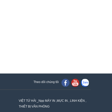
Theo dõi chúng tôi
VIỆT TỨ HẢI _Npp MÁY IN ,MỰC IN , LINH KIỆN ,
THIẾT BỊ VĂN PHÒNG