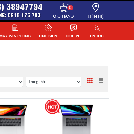
8) 38947794
0
NE: 0918 176 783
LIÊN HỆ
MÁY VĂN PHÒNG
LINH KIỆN
DỊCH VỤ
TIN TỨC