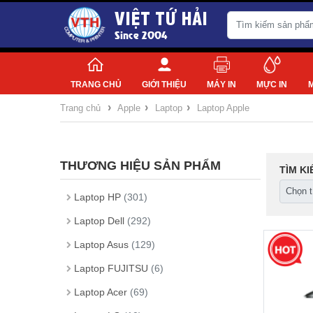
VIỆT TỨ HẢI
Since 2004
TRANG CHỦ
GIỚI THIỆU
MÁY IN
MỰC IN
›
›
›
Trang chủ
Apple
Laptop
Laptop Apple
THƯƠNG HIỆU SẢN PHẨM
TÌM K
Laptop HP
(301)
Laptop Dell
(292)
Laptop Asus
(129)
Laptop FUJITSU
(6)
Laptop Acer
(69)