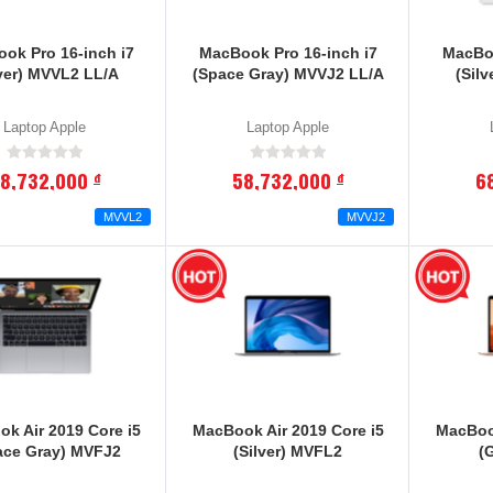
ok Pro 16-inch i7
MacBook Pro 16-inch i7
MacBoo
lver) MVVL2 LL/A
(Space Gray) MVVJ2 LL/A
(Sil
Laptop Apple
Laptop Apple
8,732,000
58,732,000
6
đ
đ
MVVL2
MVVJ2
k Air 2019 Core i5
MacBook Air 2019 Core i5
MacBook
ace Gray) MVFJ2
(Silver) MVFL2
(