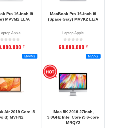
k Pro 16-inch i9
MacBook Pro 16-inch i9
ver) MVVM2 LL/A
(Space Gray) MVVK2 LL/A
Laptop Apple
Laptop Apple
8,880,000
68,880,000
đ
đ
MVVM2
MVVK2
 Air 2019 Core i5
iMac 5K 2019 27inch,
Gold) MVFN2
3.0GHz Intel Core i5 6-core
MRQY2