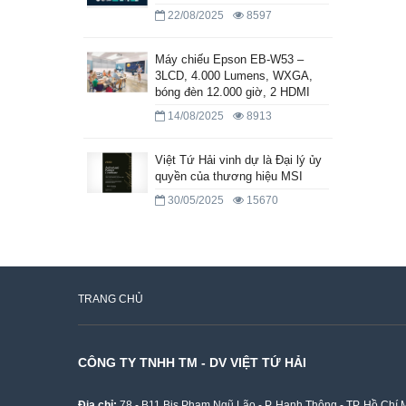
22/08/2025
8597
Máy chiếu Epson EB-W53 –
3LCD, 4.000 Lumens, WXGA,
bóng đèn 12.000 giờ, 2 HDMI
14/08/2025
8913
Việt Tứ Hải vinh dự là Đại lý ủy
quyền của thương hiệu MSI
30/05/2025
15670
TRANG CHỦ
CÔNG TY TNHH TM - DV VIỆT TỨ HẢI
Địa chỉ:
78 - B11 Bis Phạm Ngũ Lão - P. Hạnh Thông - TP. Hồ Chí 