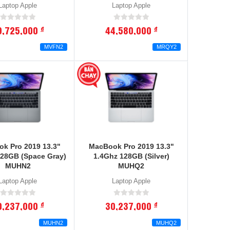
Laptop Apple
Laptop Apple
9,725,000
44,580,000
đ
đ
MVFN2
MRQY2
k Pro 2019 13.3"
MacBook Pro 2019 13.3"
128GB (Space Gray)
1.4Ghz 128GB (Silver)
MUHN2
MUHQ2
Laptop Apple
Laptop Apple
0,237,000
30,237,000
đ
đ
MUHN2
MUHQ2